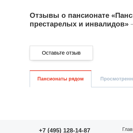
Отзывы о пансионате «Панс
престарелых и инвалидов»
Оставьте отзыв
Общая оценка
Пансионаты рядом
Просмотренн
Опыт использования
Просмотр пансиона
Оценки по
Уход за пожилыми
параметрам
Запах/чистота
Глав
+7 (495) 128-14-87