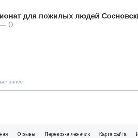
ионат для пожилых людей Сосновск
— 0
ые ранее
та
Проживание в пансионате
ная
Отзывы
Перевозка лежачих
Карта сайта