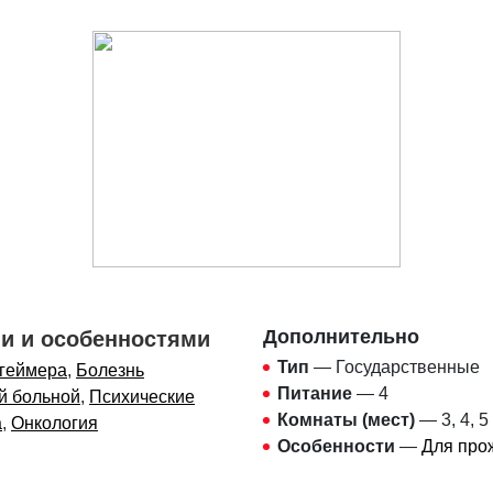
Дополнительно
ми и особенностями
Тип
— Государственные
цгеймера
,
Болезнь
Питание
— 4
й больной
,
Психические
Комнаты (мест)
— 3, 4, 5
а
,
Онкология
Особенности
—
Для про